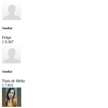
Jundiaí
Felipe
1
9.367
Jundiaí
Thais de Mello
1
7.831