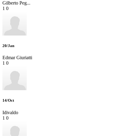
Gilberto Peg...
1
0
20/Jan
Edmar Giuriatti
1
0
14/Oct
Idivaldo
1
0