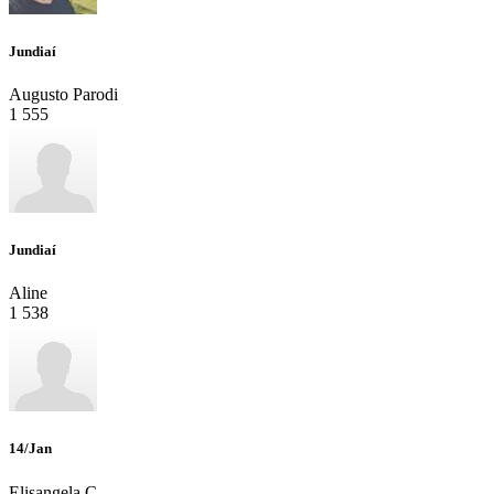
Jundiaí
Augusto Parodi
1
555
Jundiaí
Aline
1
538
14/Jan
Elisangela C...