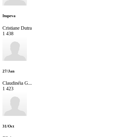
Itupeva
Cristiane Dutra
1
438
27/Jan
Claudinéia G...
1
423
31/Oct