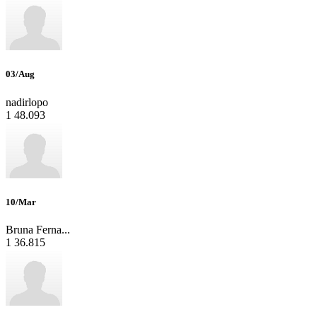
03/Aug
nadirlopo
1
48.093
10/Mar
Bruna Ferna...
1
36.815