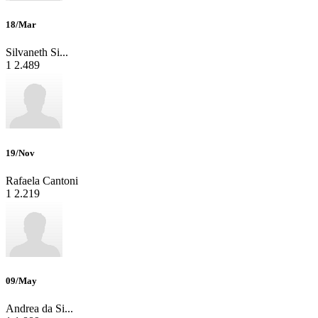
18/Mar
Silvaneth Si...
1
2.489
19/Nov
Rafaela Cantoni
1
2.219
09/May
Andrea da Si...