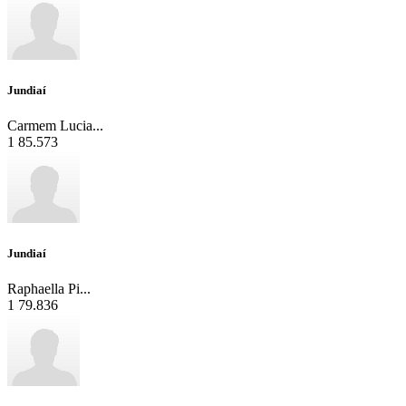
Jundiaí
Carmem Lucia...
1
85.573
Jundiaí
Raphaella Pi...
1
79.836