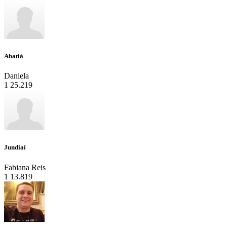
Abatiá
Daniela
1
25.219
Jundiaí
Fabiana Reis
1
13.819