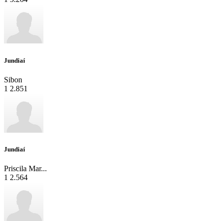
Jundiaí
Sibon
1
2.851
Jundiaí
Priscila Mar...
1
2.564