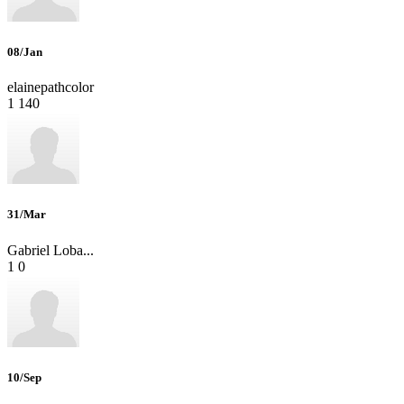
08/Jan
elainepathcolor
1
140
31/Mar
Gabriel Loba...
1
0
10/Sep