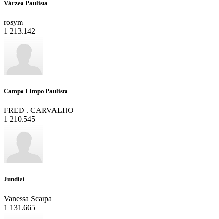
Várzea Paulista
rosym
1
213.142
Campo Limpo Paulista
FRED . CARVALHO
1
210.545
Jundiaí
Vanessa Scarpa
1
131.665