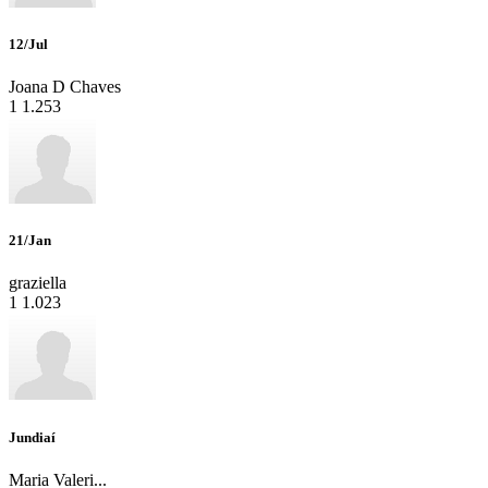
12/Jul
Joana D Chaves
1
1.253
21/Jan
graziella
1
1.023
Jundiaí
Maria Valeri...