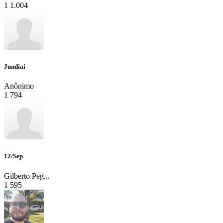
1
1.004
Jundiaí
Anônimo
1
794
12/Sep
Gilberto Peg...
1
595