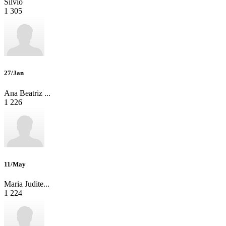
Silvio
1
305
27/Jan
Ana Beatriz ...
1
226
11/May
Maria Judite...
1
224