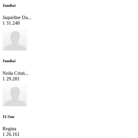
Jundiaí
Jaqueline Da...
1
31.248
Jundiaí
Neila Cristi...
1
29.281
11/Jun
Regina
1
26.161