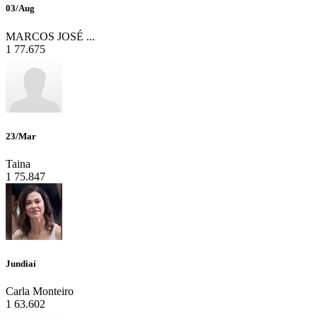
03/Aug
MARCOS JOSÉ ...
1
77.675
23/Mar
Taina
1
75.847
Jundiaí
Carla Monteiro
1
63.602