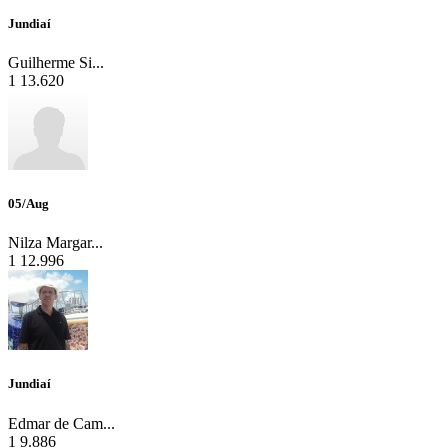
Jundiaí
Guilherme Si...
1
13.620
05/Aug
Nilza Margar...
1
12.996
Jundiaí
Edmar de Cam...
1
9.886