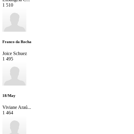
1
510
Franco da Rocha
Joice Schuez
1
495
18/May
Viviane Araú...
1
464