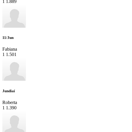
1
1.889
11/Jun
Fabiana
1
1.501
Jundiaí
Roberta
1
1.390