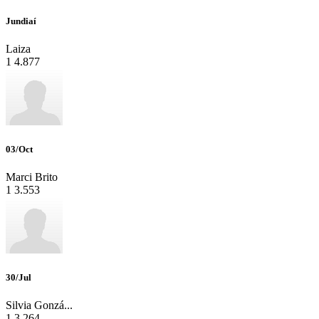
Jundiaí
Laiza
1
4.877
03/Oct
Marci Brito
1
3.553
30/Jul
Silvia Gonzá...
1
3.264